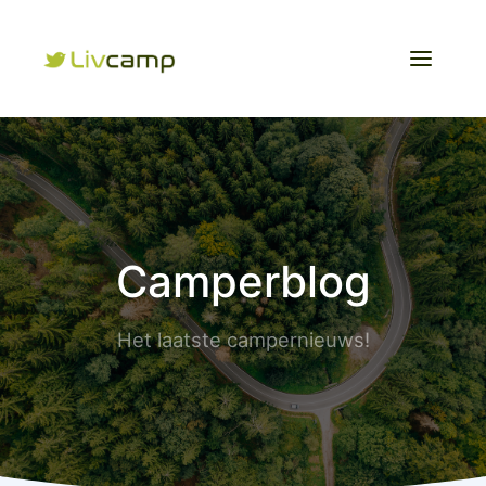
Camperblog
Het laatste campernieuws!