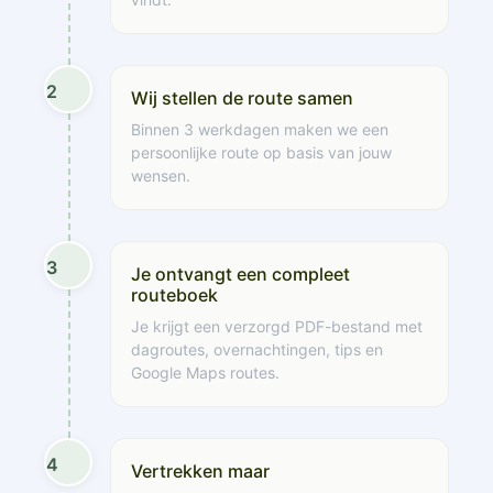
2
Wij stellen de route samen
Binnen 3 werkdagen maken we een
persoonlijke route op basis van jouw
wensen.
3
Je ontvangt een compleet
routeboek
Je krijgt een verzorgd PDF-bestand met
dagroutes, overnachtingen, tips en
Google Maps routes.
4
Vertrekken maar