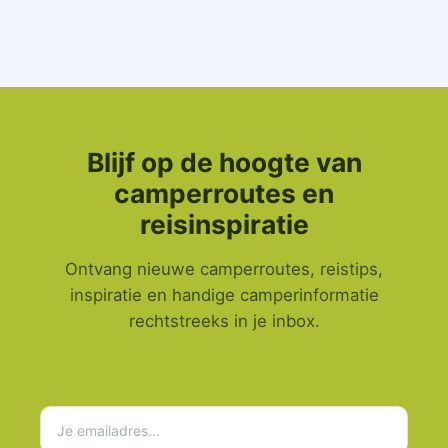
Blijf op de hoogte van
camperroutes en
reisinspiratie
Ontvang nieuwe camperroutes, reistips,
inspiratie en handige camperinformatie
rechtstreeks in je inbox.
Je emailadres...