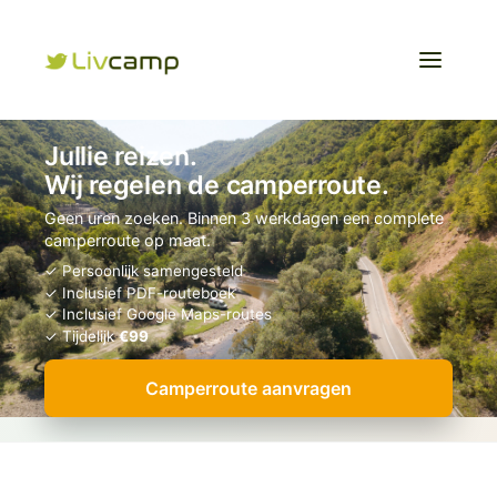
Jullie reizen.
Wij regelen de camperroute.
Geen uren zoeken. Binnen 3 werkdagen een complete
camperroute op maat.
✓ Persoonlijk samengesteld
✓ Inclusief PDF-routeboek
✓ Inclusief Google Maps-routes
✓ Tijdelijk
€99
Camperroute aanvragen