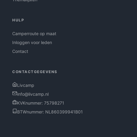
HULP
Camperroute op maat
Inloggen voor leden
Contact
CONTACTGEGEVENS
Livcamp
info@livcamp.nl
KVKnummer: 75798271
BTWnummer: NL860399941B01