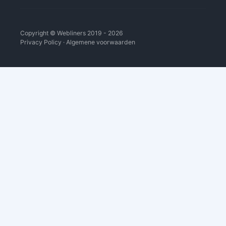
Copyright ©
Webliners
2019 - 2026
Privacy Policy
·
Algemene voorwaarden