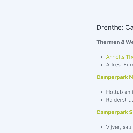
Drenthe: C
Thermen & We
Anholts Th
Adres: Eu
Camperpark N
Hottub en 
Rolderstra
Camperpark St
Vijver, sa