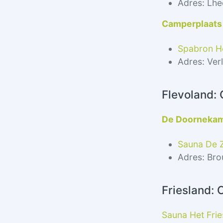
Adres: Lhe
Camperplaats
Spabron H
Adres: Ver
Flevoland:
De Doorneka
Sauna De
Adres: Br
Friesland:
Sauna Het Fri