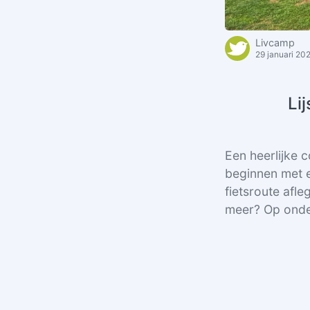
Livcamp
29 januari 20
Li
Een heerlijke 
beginnen met e
fietsroute afl
meer? Op onder