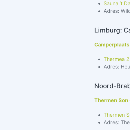
Sauna ’t D
Adres: Wil
Limburg: C
Camperplaats
Thermea 
Adres: He
Noord-Brab
Thermen Son 
Thermen S
Adres: The