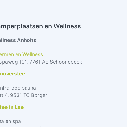
amperplaatsen en Wellness
llness Anholts
ermen en Wellness
ropaweg 191, 7761 AE Schoonebeek
uuverstee
infrarood sauna
at 4, 9531 TC Borger
ee in Lee
una en spa