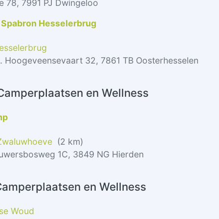
e 78, 7991 PJ Dwingeloo
 Spabron Hesselerbrug
esselerbrug
l. Hoogeveensevaart 32, 7861 TB Oosterhesselen
 Camperplaatsen en Wellness
mp
 Zwaluwhoeve
(2 km)
ouwersbosweg 1C, 3849 NG Hierden
 Camperplaatsen en Wellness
ese Woud