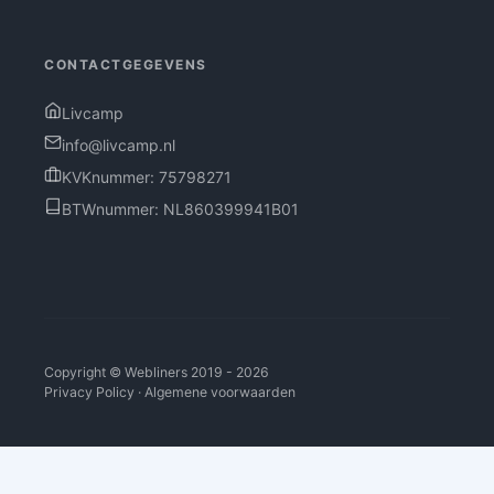
CONTACTGEGEVENS
Livcamp
info@livcamp.nl
KVKnummer: 75798271
BTWnummer: NL860399941B01
Copyright ©
Webliners
2019 - 2026
Privacy Policy
·
Algemene voorwaarden