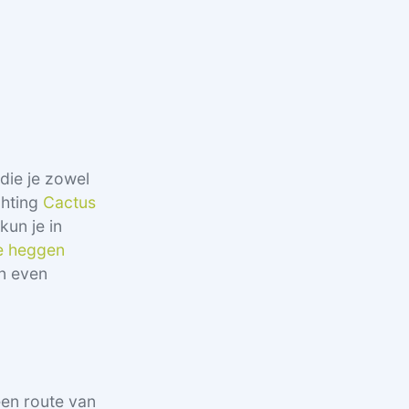
 die je zowel
chting
Cactus
un je in
e heggen
on even
een route van