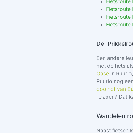
Fietsroute
Fietsroute
Fietsroute
Fietsroute
De "Prikkelro
Een andere leuk
met de fiets a
Oase
in Ruurlo
Ruurlo nog ee
doolhof van E
relaxen? Dat k
Wandelen r
Naast fietsen 