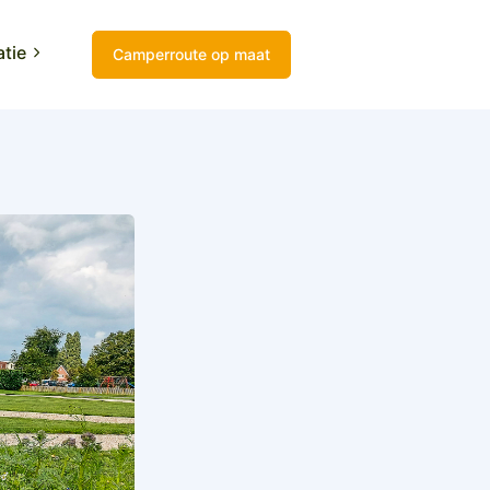
atie
Camperroute op maat