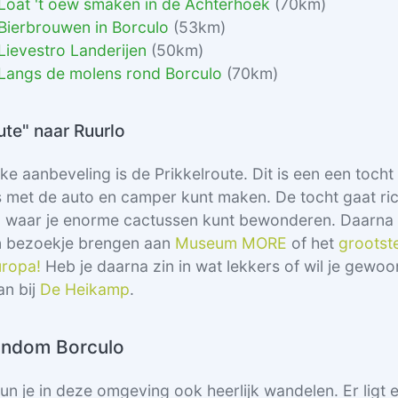
 Loat 't oew smaken in de Achterhoek
(70km)
 Bierbrouwen in Borculo
(53km)
 Lievestro Landerijen
(50km)
 Langs de molens rond Borculo
(70km)
ute" naar Ruurlo
e aanbeveling is de Prikkelroute. Dit is een een tocht
ls met de auto en camper kunt maken. De tocht gaat ri
, waar je enorme cactussen kunt bewonderen. Daarna k
n bezoekje brengen aan
Museum MORE
of het
grootst
uropa!
Heb je daarna zin in wat lekkers of wil je gewo
an bij
De Heikamp
.
ondom Borculo
kun je in deze omgeving ook heerlijk wandelen. Er ligt 