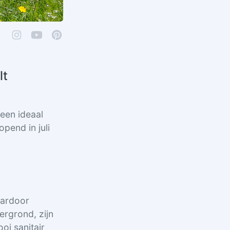
lt
 een ideaal
pend in juli
aardoor
ergrond, zijn
oi sanitair