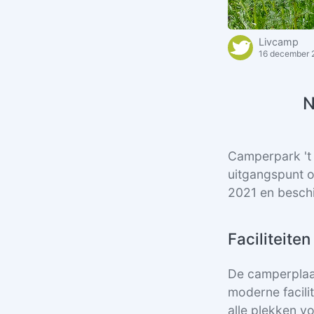
Livcamp
16 december 
N
Camperpark 't 
uitgangspunt o
2021 en besch
Faciliteite
De camperplaat
moderne facili
alle plekken v